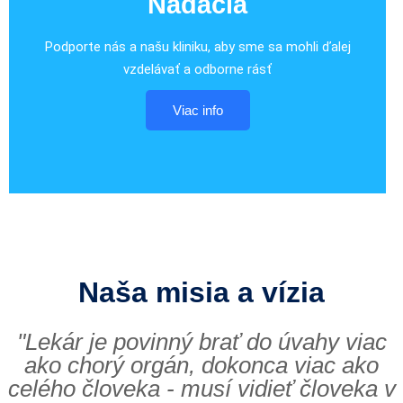
Nadácia
Podporte nás a našu kliniku, aby sme sa mohli ďalej
vzdelávať a odborne rásť
Viac info
Naša misia a vízia
"Lekár je povinný brať do úvahy viac
ako chorý orgán, dokonca viac ako
celého človeka - musí vidieť človeka v