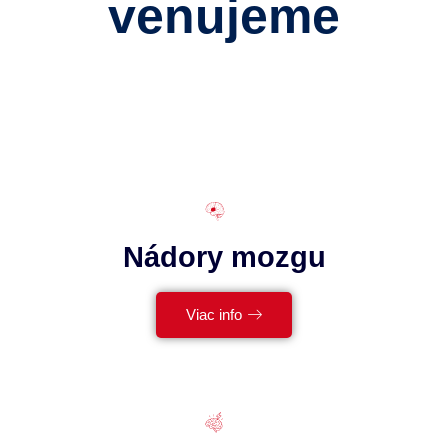
venujeme
Kľúčové programy nášho pracoviska
Nádory mozgu
Viac info