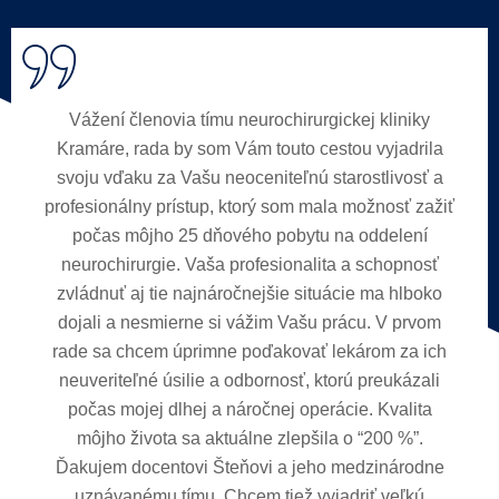
Chcel by som touto cestou veľmi srdečne
poďakovať za záchranu mojej dcéry, ktorej úšpešnú
operáciu uskutočnil dňa 28.5.2024 Prof. MUDr.
Juraj Šteňo, DrSc. a tím Neurochirurgickej kliniky
LF UK a UNB s diagnózou „ zakrvácaná
kavernózna malformácia v laterálnej časti ponsu
vľavo“ Dnes, mesiac po operácii je dcéra vo veľmi
dobrom stave a s nadšením sa pripravuje na návrat
do bežného života. Je vizuálnou umelkyňou –
maliarkou, bola vybraná, okrem iných, aj Múzeom
súčasného umenia Chateau de Montsoreau vo
Francúzsku ako jediná predstaviteľka vizuálneho
umenia zo Slovenska na kultúrnu olympiádu Le
Décathlon D´Apollon, ktorú Múzeum organizuje v