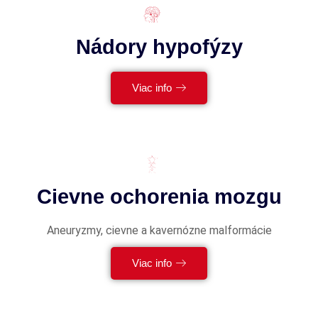
Nádory hypofýzy
Viac info
Cievne ochorenia mozgu
Aneuryzmy, cievne a kavernózne malformácie
Viac info