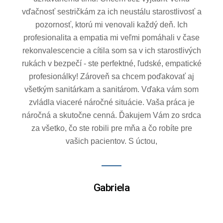
súvislosti so športovou Olympiádou v Paríži. Veľká
vďaka patrí Prof. MUDr. Jurajovi Šteňovi, DrSc.,
takisto vedeniu a celej Neurochirurgickej klinike LF
UK a UNB a taktiež Vám, pán riaditeľ, a vedeniu
UNB, ktoré umožňuje špičkové výkony špičkovými
odborníkmi na správnych miestach. S úprimným
pozdravom,
Jozef