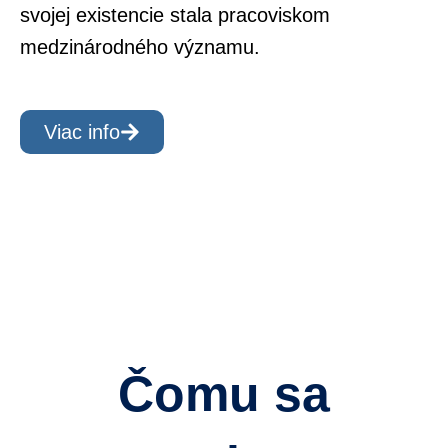
svojej existencie stala pracoviskom
medzinárodného významu.
Viac info
Čomu sa