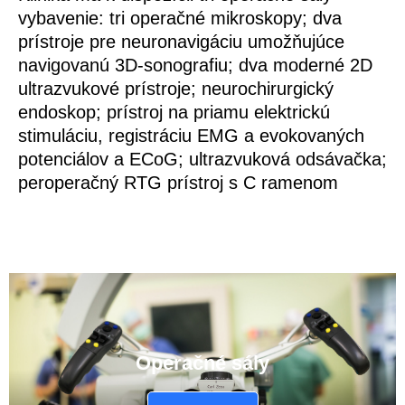
vybavenie: tri operačné mikroskopy; dva
prístroje pre neuronavigáciu umožňujúce
navigovanú 3D-sonografiu; dva moderné 2D
ultrazvukové prístroje; neurochirurgický
endoskop; prístroj na priamu elektrickú
stimuláciu, registráciu EMG a evokovaných
potenciálov a ECoG; ultrazvuková odsávačka;
peroperačný RTG prístroj s C ramenom
Operačné sály