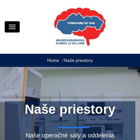
Neurochirurgická klinika LF UK a UNB
Neurochirurgia Kramáre
Home
Naše priestory
Naše priestory
Naše operačné sály a oddelenia