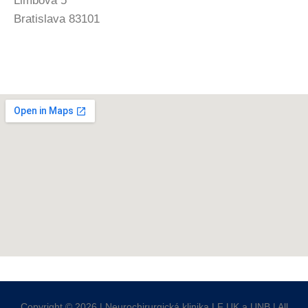
Limbová 5
Bratislava 83101
Copyright ©
2026
| Neurochirurgická klinika LF UK a UNB | All