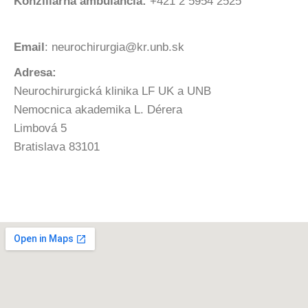
Konziliárna ambulancia:
+421 2 5954 2525
Email
: neurochirurgia@kr.unb.sk
Adresa:
Neurochirurgická klinika LF UK a UNB
Nemocnica akademika L. Dérera
Limbová 5
Bratislava 83101