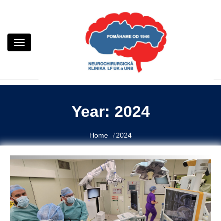
Neurochirurgická klinika LF UK a UNB
Neurochirurgia Kramáre
Year:
2024
Home
2024