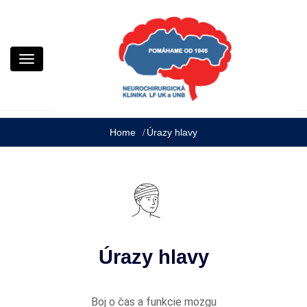
Neurochirurgická klinika LF UK a UNB
Neurochirurgia Kramáre
Home
Úrazy hlavy
Úrazy hlavy
Boj o čas a funkcie mozgu