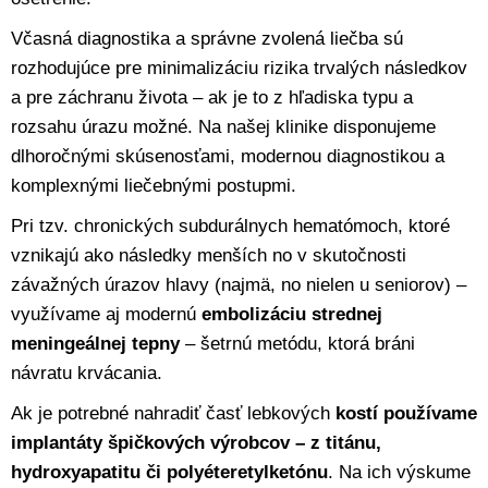
Včasná diagnostika a správne zvolená liečba sú
rozhodujúce pre minimalizáciu rizika trvalých následkov
a pre záchranu života – ak je to z hľadiska typu a
rozsahu úrazu možné. Na našej klinike disponujeme
dlhoročnými skúsenosťami, modernou diagnostikou a
komplexnými liečebnými postupmi.
Pri tzv. chronických subdurálnych hematómoch, ktoré
vznikajú ako následky menších no v skutočnosti
závažných úrazov hlavy (najmä, no nielen u seniorov) –
využívame aj modernú
embolizáciu strednej
meningeálnej tepny
– šetrnú metódu, ktorá bráni
návratu krvácania.
Ak je potrebné nahradiť časť lebkových
kostí používame
implantáty špičkových výrobcov – z titánu,
hydroxyapatitu či polyéteretylketónu
. Na ich výskume